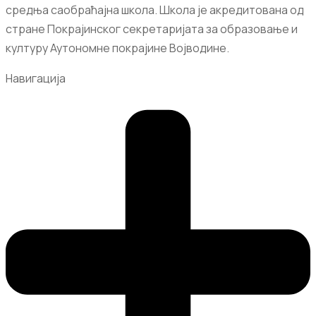
средња саобраћајна школа. Школа је акредитована од
стране Покрајинског секретаријата за образовање и
културу Аутономне покрајине Војводине.
Навигација