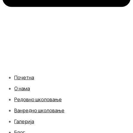
Почетна
О нама
Редовно школовање
Ванредно школовање
Галерија
Блог