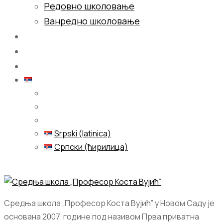
Редовно школовање
Ванредно школовање
Галерија
Блог
Контакт
Српски (ћирилица)
Srpski (latinica)
Српски (ћирилица)
Menu
Средња школа „Професор Коста Вујић” у Новом Саду је
основана 2007. године под називом Прва приватна