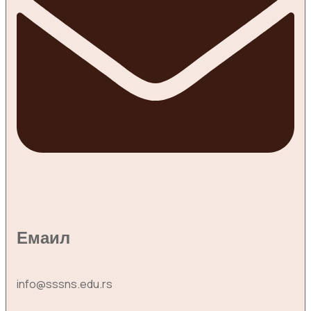
Емаил
info@sssns.edu.rs