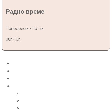
Радно време
Понедељак - Петак
08h-16h
Почетна
О нама
Школовање