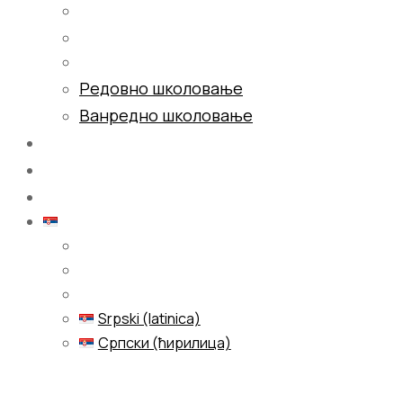
Редовно школовање
Ванредно школовање
Галерија
Блог
Контакт
Српски (ћирилица)
Srpski (latinica)
Српски (ћирилица)
Menu