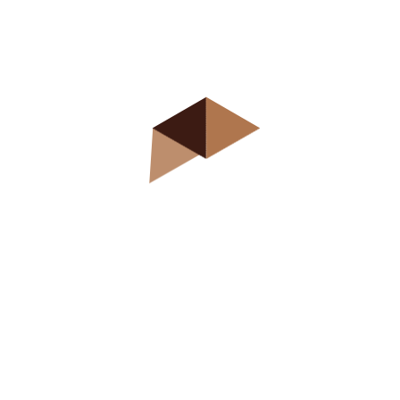
Srpski (latinica)
Српски (ћирилица)
Multiple Correct
Answers 2