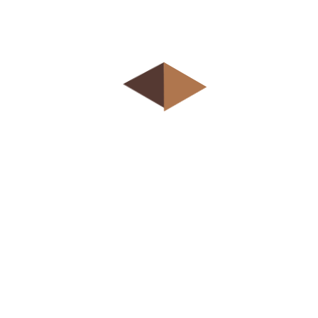
Srpski (latinica)
Српски (ћирилица)
Tereti u transportu
Direct access is