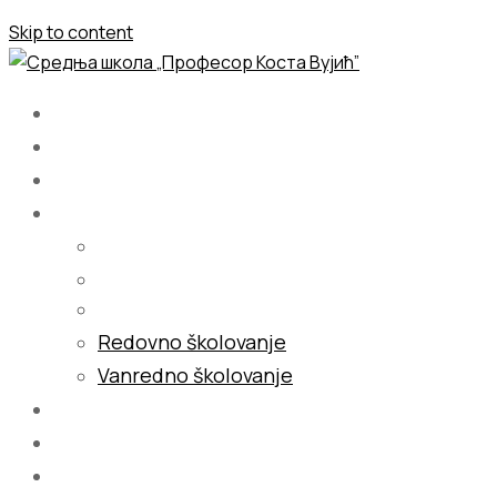
Skip to content
Početna
O nama
Školovanje
Redovno školovanje
Vanredno školovanje
Galerija
Blog
Kontakt