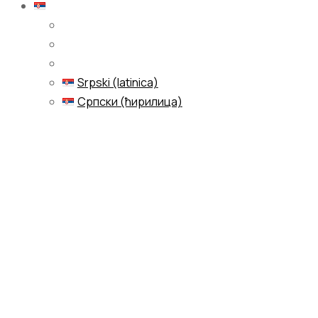
Srpski (latinica)
Srpski (latinica)
Српски (ћирилица)
Menu