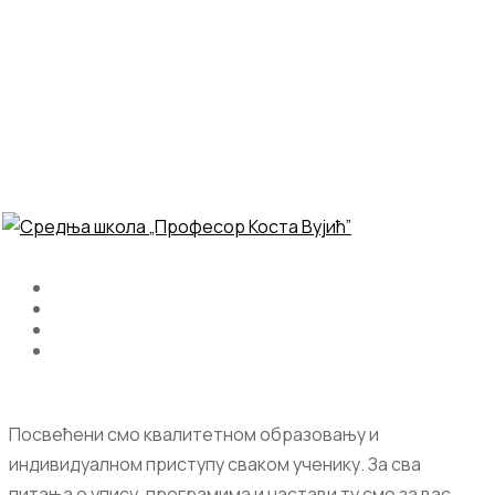
Посвећени смо квалитетном образовању и
индивидуалном приступу сваком ученику. За сва
питања о упису, програмима и настави ту смо за вас.