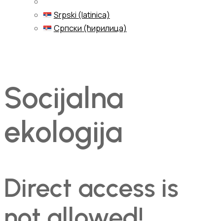
Srpski (latinica)
Српски (ћирилица)
Menu
Socijalna
ekologija
Direct access is
not allowed!