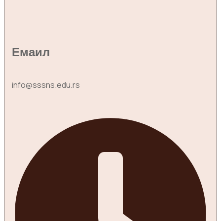
Емаил
info@sssns.edu.rs