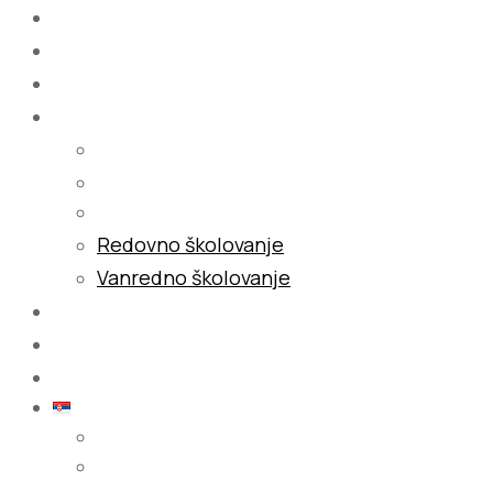
Početna
O nama
Školovanje
Redovno školovanje
Vanredno školovanje
Galerija
Blog
Kontakt
Srpski (latinica)