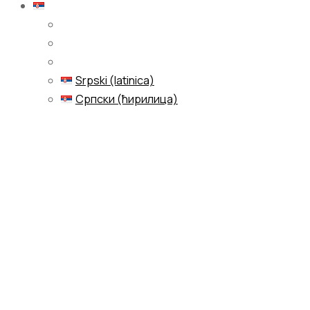
Srpski (latinica)
Srpski (latinica)
Српски (ћирилица)
Menu