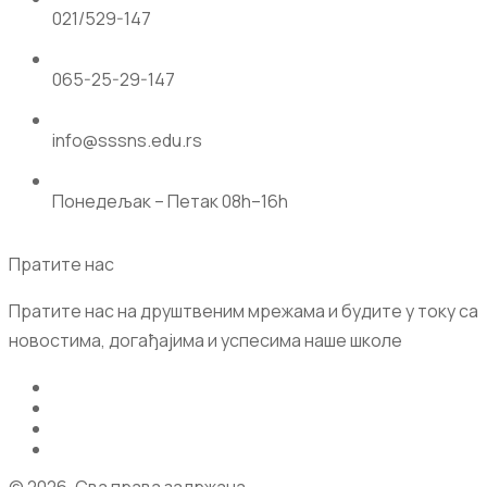
021/529-147
065-25-29-147
info@sssns.edu.rs
Понедељак – Петак 08h–16h
Пратите нас
Пратите нас на друштвеним мрежама и будите у току са
новостима, догађајима и успесима наше школе
© 2026. Сва права задржана.