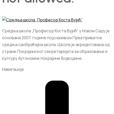
Средња школа „Професор Коста Вујић” у Новом Саду је
основана 2007. године под називом Прва приватна
средња саобраћајна школа. Школа је акредитована од
стране Покрајинског секретаријата за образовање и
културу Аутономне покрајине Војводине.
Навигација