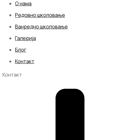
О нама
Редовно школовање
Ванредно школовање
Галерија
Блог
Контакт
Контакт