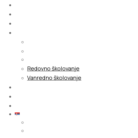
Početna
O nama
Školovanje
Redovno školovanje
Vanredno školovanje
Galerija
Blog
Kontakt
Srpski (latinica)