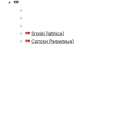
Srpski (latinica)
Srpski (latinica)
Српски (ћирилица)
Menu