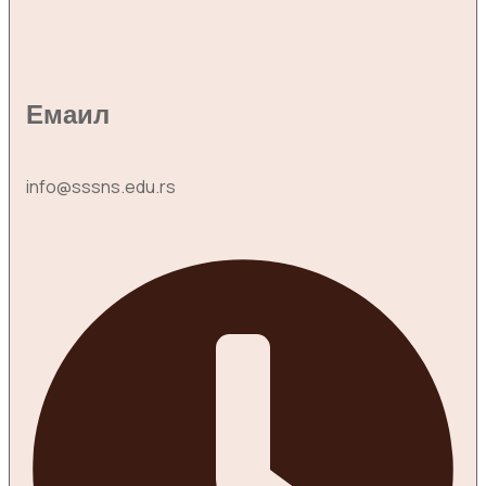
Емаил
info@sssns.edu.rs