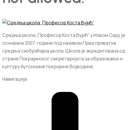
Средња школа „Професор Коста Вујић” у Новом Саду је
основана 2007. године под називом Прва приватна
средња саобраћајна школа. Школа је акредитована од
стране Покрајинског секретаријата за образовање и
културу Аутономне покрајине Војводине.
Навигација