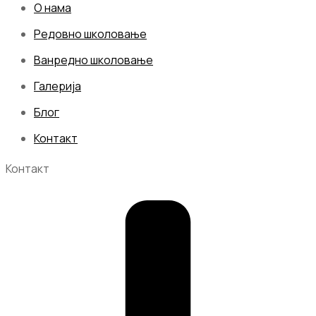
О нама
Редовно школовање
Ванредно школовање
Галерија
Блог
Контакт
Контакт