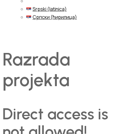
Srpski (latinica)
Српски (ћирилица)
Menu
Razrada
projekta
Direct access is
not allowed!