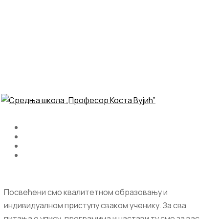
Посвећени смо квалитетном образовању и
индивидуалном приступу сваком ученику. За сва
питања о упису, програмима и настави ту смо за вас.