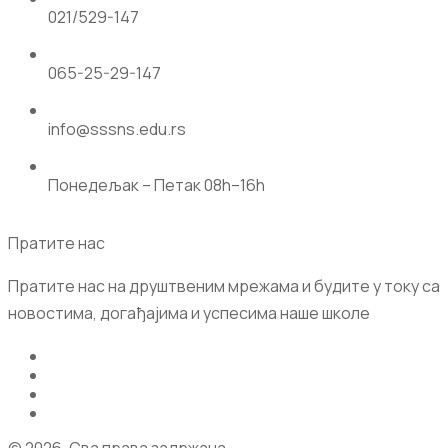
021/529-147
065-25-29-147
info@sssns.edu.rs
Понедељак – Петак 08h–16h
Пратите нас
Пратите нас на друштвеним мрежама и будите у току са
новостима, догађајима и успесима наше школе
© 2026. Сва права задржана.