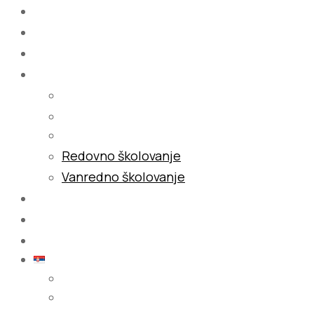
Početna
O nama
Školovanje
Redovno školovanje
Vanredno školovanje
Galerija
Blog
Kontakt
Srpski (latinica)