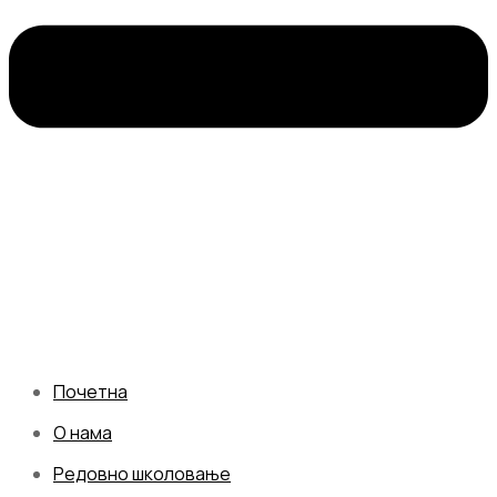
Почетна
О нама
Редовно школовање