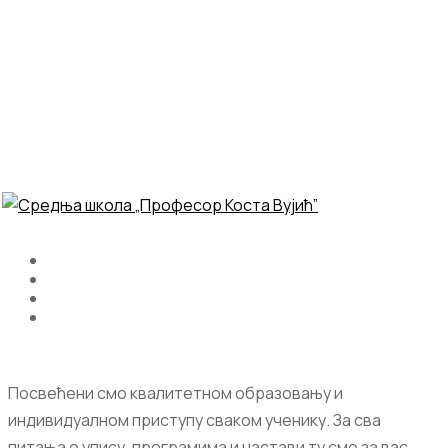
Посвећени смо квалитетном образовању и
индивидуалном приступу сваком ученику. За сва
питања о упису, програмима и настави ту смо за вас.