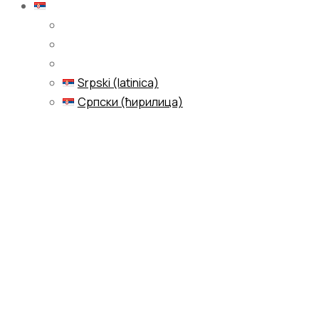
Srpski (latinica)
Srpski (latinica)
Српски (ћирилица)
Menu