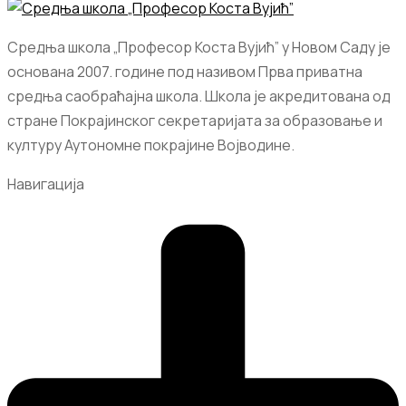
Средња школа „Професор Коста Вујић” у Новом Саду је
основана 2007. године под називом Прва приватна
средња саобраћајна школа. Школа је акредитована од
стране Покрајинског секретаријата за образовање и
културу Аутономне покрајине Војводине.
Навигација