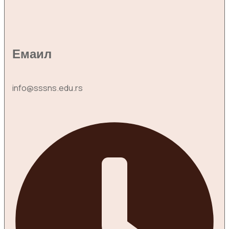
Емаил
info@sssns.edu.rs