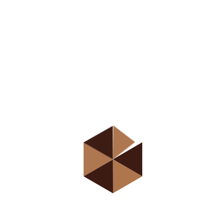
Direct access is
not allowed!
Средња школа „Професор
Коста Вујић” у Новом Саду је