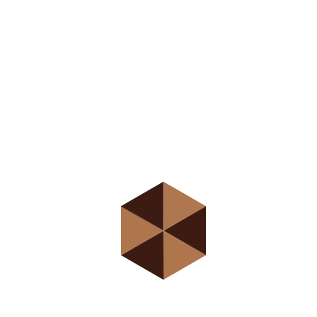
Direct access is
not allowed!
Средња школа „Професор
Коста Вујић” у Новом Саду је