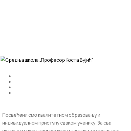
Посвећени смо квалитетном образовању и
индивидуалном приступу сваком ученику. За сва
питања о упису, програмима и настави ту смо за вас.