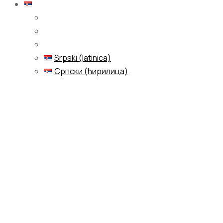
Srpski (latinica)
Srpski (latinica)
Српски (ћирилица)
Menu