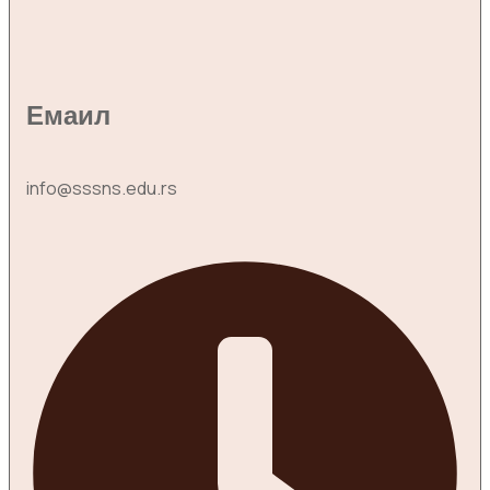
Емаил
info@sssns.edu.rs