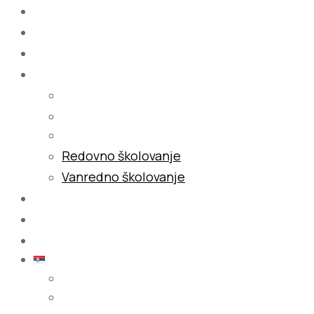
Početna
O nama
Školovanje
Redovno školovanje
Vanredno školovanje
Galerija
Blog
Kontakt
Srpski (latinica)