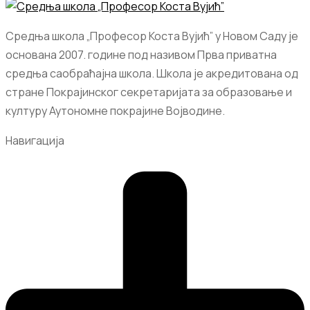
Средња школа „Професор Коста Вујић” у Новом Саду је
основана 2007. године под називом Прва приватна
средња саобраћајна школа. Школа је акредитована од
стране Покрајинског секретаријата за образовање и
културу Аутономне покрајине Војводине.
Навигација