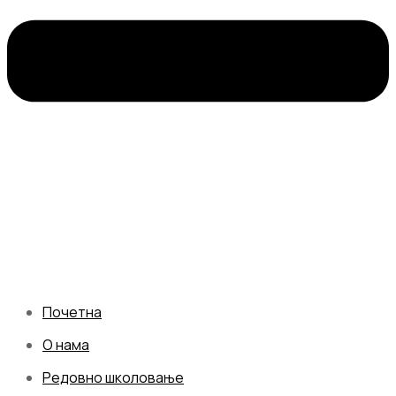
Почетна
О нама
Редовно школовање