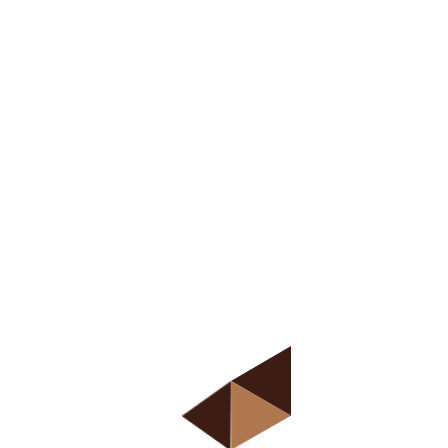
Direct access is
not allowed!
Средња школа „Професор Коста Вујић” у Новом Саду
је основана 2007. године под називом Прва
приватна средња саобраћајна школа. Школа је
акредитована од стране Покрајинског
секретаријата за образовање и културу Аутономне
покрајине Војводине.
Навигација