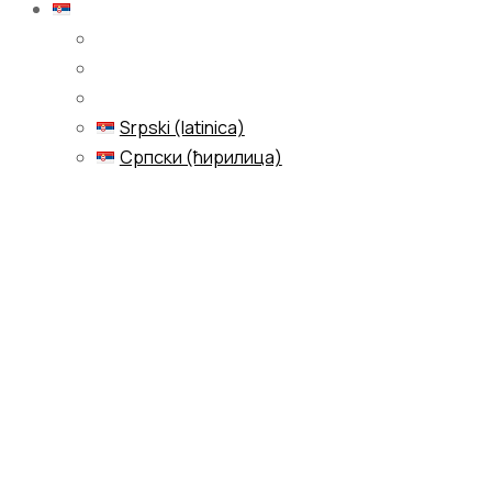
Srpski (latinica)
Srpski (latinica)
Српски (ћирилица)
Menu