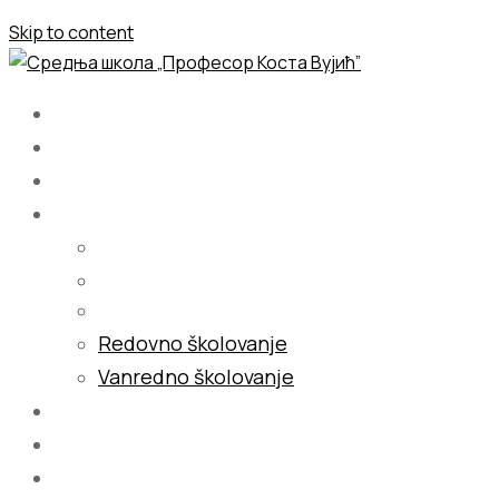
Skip to content
Početna
O nama
Školovanje
Redovno školovanje
Vanredno školovanje
Galerija
Blog
Kontakt