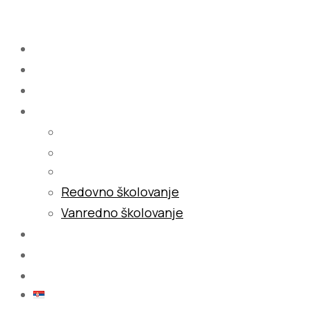
Menu
Početna
O nama
Školovanje
Redovno školovanje
Vanredno školovanje
Galerija
Blog
Kontakt
Srpski (latinica)