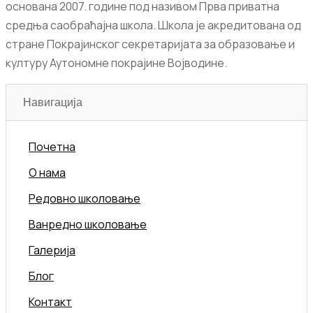
основана 2007. године под називом Прва приватна
средња саобраћајна школа. Школа је акредитована од
стране Покрајинског секретаријата за образовање и
културу Аутономне покрајине Војводине.
Навигација
Почетна
О нама
Редовно школовање
Ванредно школовање
Галерија
Блог
Контакт