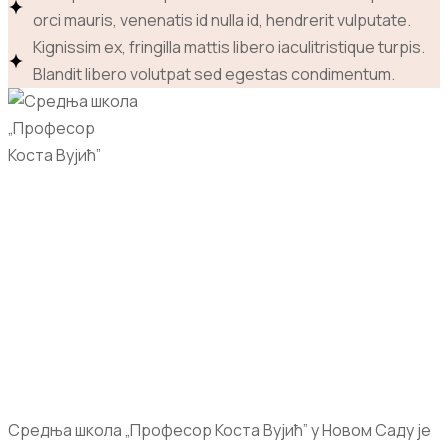
orci mauris, venenatis id nulla id, hendrerit vulputate.
Kignissim ex, fringilla mattis libero iaculitristique turpis.
Blandit libero volutpat sed egestas condimentum.
Средња школа „Професор Коста Вујић” у Новом Саду је