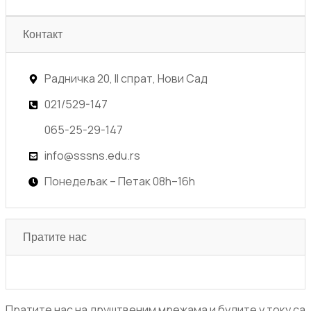
Контакт
Радничка 20, II спрат, Нови Сад
021/529-147
065-25-29-147
info@sssns.edu.rs
Понедељак – Петак 08h–16h
Пратите нас
Пратите нас на друштвеним мрежама и будите у току са