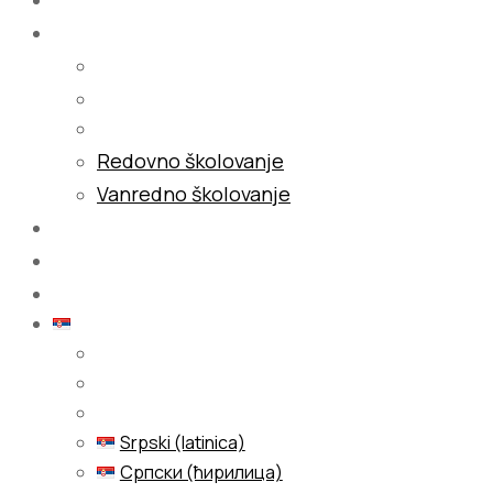
Školovanje
Redovno školovanje
Vanredno školovanje
Galerija
Blog
Kontakt
Srpski (latinica)
Srpski (latinica)
Српски (ћирилица)