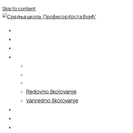
Skip to content
Početna
O nama
Školovanje
Redovno školovanje
Vanredno školovanje
Galerija
Blog
Kontakt