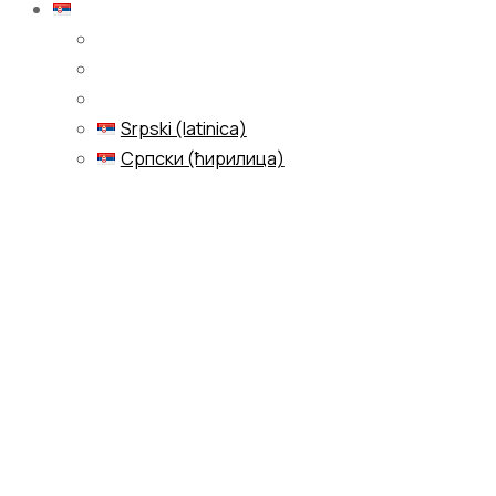
Srpski (latinica)
Srpski (latinica)
Српски (ћирилица)
Menu