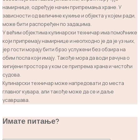
намирнице, одређује начин припремања хране. У
зависности од величине кухиње и објекта у којем ради,
може бити распоређен по задацима.
У већим објектима кулинарски техничар има помоћнике
који припремају намирнице и неопходно је да је уз њих,
јер гости морају бити брзо услужени без обзира на
обим посла који имају. Такође мора да води рачуна о
хигијени простора у ком се припрема храна и чистоћи
судова.
Кулинарски техничар може напредовати до места
главног кувара, али такође може да се и даље
усавршава.
Имате питање?