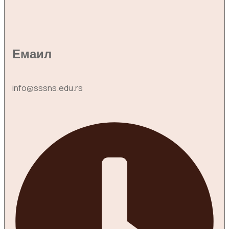
Емаил
info@sssns.edu.rs