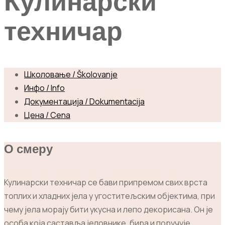
Кулинарски
техничар
Школовање / Školovanje
Инфо / Info
Документација / Dokumentacija
Цена / Cena
О смеру
Кулинарски техничар се бави припремом свих врста
топлих и хладних јела у угоститељским објектима, при
чему јела морају бити укусна и лепо декорисана. Он је
особа која саставља јеловнике, бира и поручује