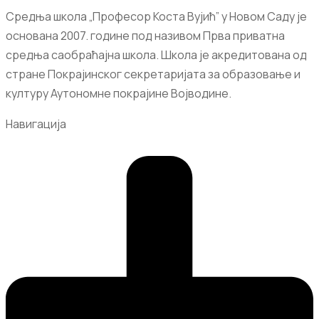
Средња школа „Професор Коста Вујић” у Новом Саду је
основана 2007. године под називом Прва приватна
средња саобраћајна школа. Школа је акредитована од
стране Покрајинског секретаријата за образовање и
културу Аутономне покрајине Војводине.
Навигација