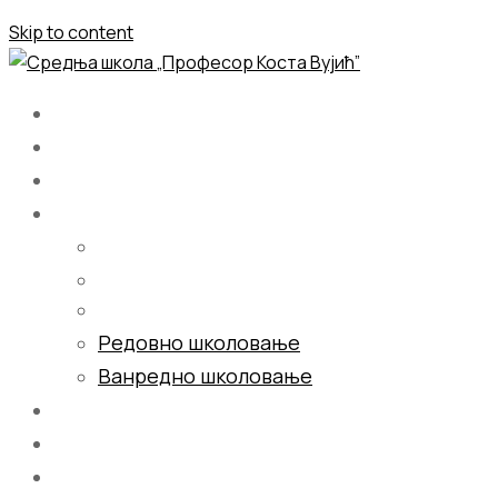
Skip to content
Почетна
О нама
Школовање
Редовно школовање
Ванредно школовање
Галерија
Блог
Контакт