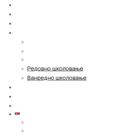
Почетна
О нама
Школовање
Редовно школовање
Ванредно школовање
Галерија
Блог
Контакт
Српски (ћирилица)