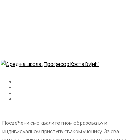
Посвећени смо квалитетном образовању и
индивидуалном приступу сваком ученику. За сва
питања о упису, програмима и настави ту смо за вас.