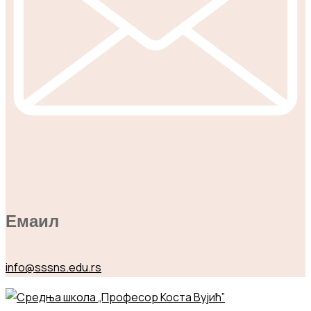
Емаил
info@sssns.edu.rs