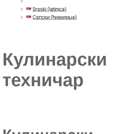
Srpski (latinica)
Српски (ћирилица)
Menu
Кулинарски
техничар