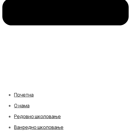
Почетна
О нама
Редовно школовање
Ванредно школовање