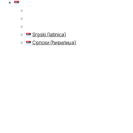
Српски (ћирилица)
Srpski (latinica)
Српски (ћирилица)
Menu