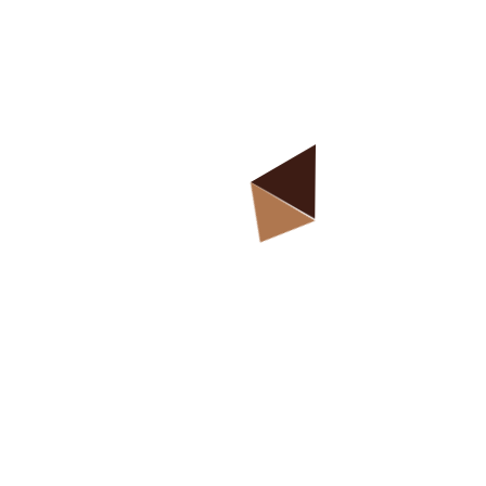
Средња школа „Професор Коста Вујић” у Новом Саду
је основана 2007. године под називом Прва
приватна средња саобраћајна школа. Школа је
акредитована од стране Покрајинског
секретаријата за образовање и културу Аутономне
покрајине Војводине.
Навигација