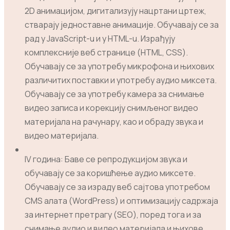
2D анимацијом, дигитализују нацртани цртеж,
стварају једноставне анимације. Обучавају се за
рад у JavaScript-u и у HTML-u. Израђују
комплексније веб странице (HTML, CSS).
Обучавају се за употребу микрофона и њихових
различитих поставки и употребу аудио миксета.
Обучавају се за употребу камера за снимање
видео записа и корекцију снимљеног видео
материјала на рачунару, као и обраду звука и
видео материјала.
IV година: Баве се репродукцијом звука и
обучавају се за коришћење аудио миксете.
Обучавају се за израду веб сајтова употребом
CMS алата (WordPress) и оптимизацију садржаја
за интернет претрагу (SEO), поред тога и за
снимање аудио и видео материјала и њихове