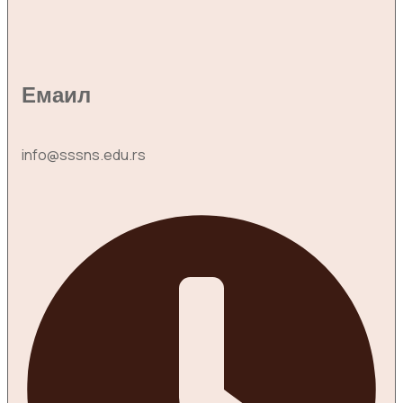
Емаил
info@sssns.edu.rs