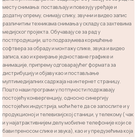
месту снимања: постављају и повезују уређаје и
додатну опрему, снимају слику, звучни и видео запис
различитим техникама снимања у складу са захтевима
медијског пројекта. Обучавају се за рад у
постпродукцији, што подразумева коришћење
софтвера за обраду и монтажу слике, звука и видео
записа, као и креирање једноставне графике и
анимације, припрему одговарајућег формата за
дистрибуцију и објаву као и постављање
мултимедијалних садржаја на интернет страницу.
Пошто наши програми у потпуности подржавају
постојећу конвергенцију, односно синергију
постојећих индустрија, моћи ћете да се запослите и у
продукционој и телевизијској станици, у телекому ( чак
и у најатрактивнијем делу мобилне телефоније који се
бави преносом слике и звука), као и у предузећима која