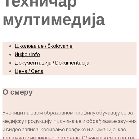
Техничар
мултимедија
Школовање / Školovanje
Инфо / Info
Документација / Dokumentacija
Цена / Cena
О смеру
Ученици на овом образовном профилу обучавају се за
медијску продукцију, тј. снимање и обрађивање звучних
и видео записа, креирање графике и анимације, као
дела мултимедијалног садржаја. Обучавају се за рад на