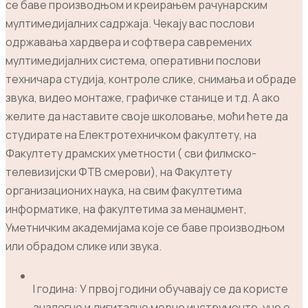
се баве производњом и креирањем рачунарским
мултимедијалних садржаја. Чекају вас послови
одржавања хардвера и софтвера савремених
мултимедијалних система, оперативни послови
техничара студија, контроле слике, снимања и обраде
звука, видео монтаже, графичке станице и тд. А ако
желите да наставите своје школовање, моћи ћете да
студирате на Електротехничком факултету, на
Факултету драмских уметности ( сви филмско-
телевизијски ФТВ смерови), на Факултету
организационих наука, на свим факултетима
информатике, на факултетима за менаџмент,
Уметничким академијама које се баве производњом
или обрадом слике или звука.
I година: У првој години обучавају се да користе
аналогне и дигиталне мерне инструменте, уче о