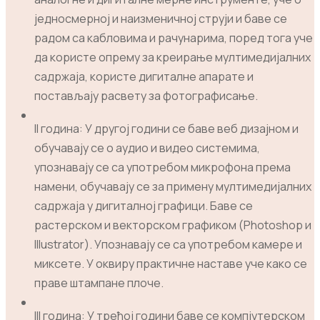
једносмерној и наизменичној струји и баве се
радом са кабловима и рачунарима, поред тога уче
да користе опрему за креирање мултимедијалних
садржаја, користе дигиталне апарате и
постављају расвету за фотографисање.
II година: У другој години се баве веб дизајном и
обучавају се о аудио и видео системима,
упознавају се са употребом микрофона према
намени, обучавају се за примену мултимедијалних
садржаја у дигиталној графици. Баве се
растерском и векторском графиком (Photoshop и
Illustrator). Упознавају се са употребом камере и
миксете. У оквиру практичне наставе уче како се
праве штампане плоче.
III година: У трећој години баве се компјутерском