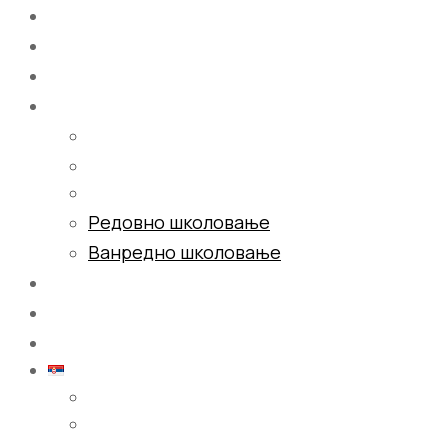
Почетна
О нама
Школовање
Редовно школовање
Ванредно школовање
Галерија
Блог
Контакт
Српски (ћирилица)