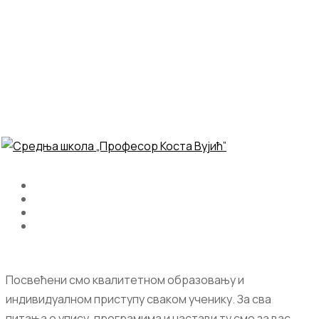
Посвећени смо квалитетном образовању и
индивидуалном приступу сваком ученику. За сва
питања о упису, програмима и настави ту смо за вас.