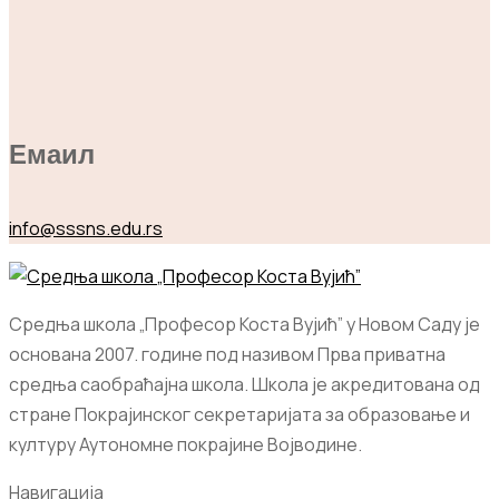
Емаил
info@sssns.edu.rs
Средња школа „Професор Коста Вујић” у Новом Саду је
основана 2007. године под називом Прва приватна
средња саобраћајна школа. Школа је акредитована од
стране Покрајинског секретаријата за образовање и
културу Аутономне покрајине Војводине.
Навигација