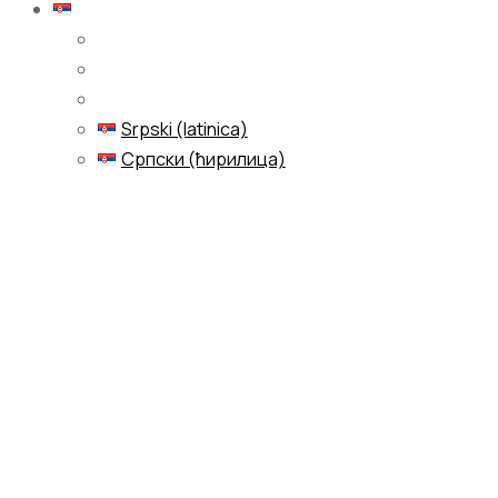
Српски (ћирилица)
Srpski (latinica)
Српски (ћирилица)
Menu