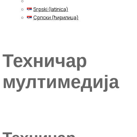
Srpski (latinica)
Српски (ћирилица)
Menu
Техничар
мултимедија