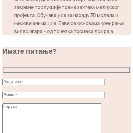
завршне продукције према захтеву медијског
пројекта. Обучавају се за израду 3D модела и
њихове анимације. Баве се основама креирања
видео игара – од почетка процеса до краја.
Имате питање?