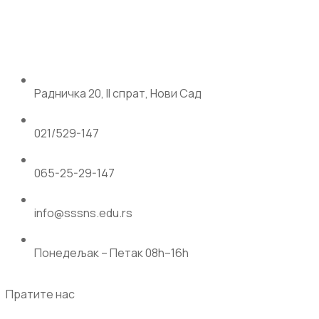
Радничка 20, II спрат, Нови Сад
021/529-147
065-25-29-147
info@sssns.edu.rs
Понедељак – Петак 08h–16h
Пратите нас