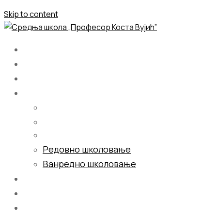
Skip to content
Почетна
О нама
Школовање
Редовно школовање
Ванредно школовање
Галерија
Блог
Контакт