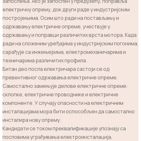
запослења. Ако је запослен у предузећу, поправља
електричну опрему, док други раде у индустријским
постројењима. Осим што ради на постављању и
одржавању електричне опреме, учествује у
одржавању и поправци различитих врста мотора. Када
ради на сложеним уређајима у индустријским погонима,
сарађује са инжењерима, електромеханичарима и
техничарима различитих профила.
Битан део посла електричара састоји се од
превентивног одржавања електричне опреме.
Самостално замењује делове електричне опреме:
склопке, електричне проводнике и електричне
компоненте. У случају опасности на електричним
инсталацијама мора бити оспособљен да самостално
инсталира нову опрему.
Кандидати се током преквалификације упознају са
пословима уграђивања електроинсталација,