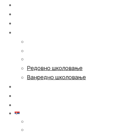
Почетна
О нама
Школовање
Редовно школовање
Ванредно школовање
Галерија
Блог
Контакт
Српски (ћирилица)