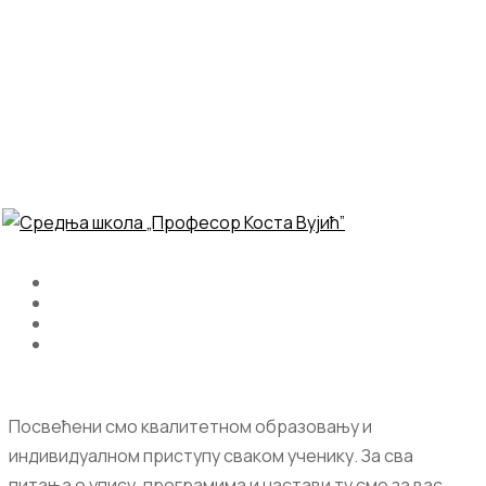
Посвећени смо квалитетном образовању и
индивидуалном приступу сваком ученику. За сва
питања о упису, програмима и настави ту смо за вас.