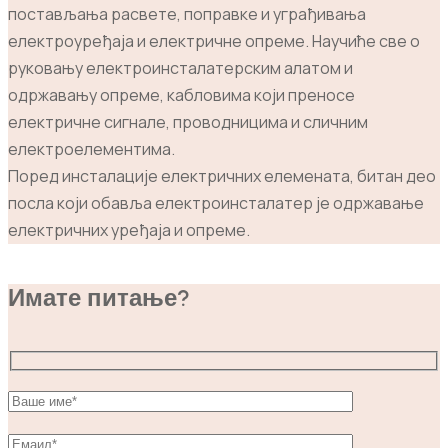
постављања расвете, поправке и уграђивања
електроуређаја и електричне опреме. Научиће све о
руковању електроинсталатерским алатом и
одржавању опреме, кабловима који преносе
електричне сигнале, проводницима и сличним
електроелементима.
Поред инсталације електричних елемената, битан део
посла који обавља електроинсталатер је одржавање
електричних уређаја и опреме.
Имате питање?