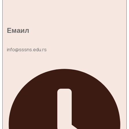
Емаил
info@sssns.edu.rs