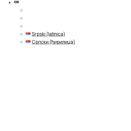
Српски (ћирилица)
Srpski (latinica)
Српски (ћирилица)
Menu