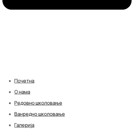
Почетна
О нама
Редовно школовање
Ванредно школовање
Галерија