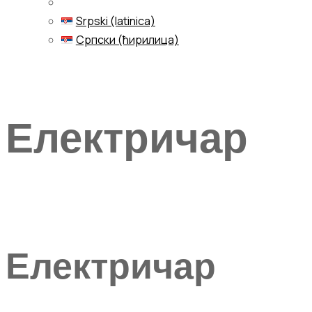
Srpski (latinica)
Српски (ћирилица)
Menu
Електричар
Електричар