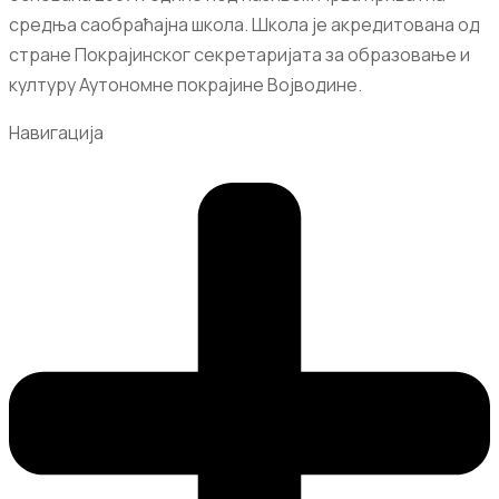
средња саобраћајна школа. Школа је акредитована од
стране Покрајинског секретаријата за образовање и
културу Аутономне покрајине Војводине.
Навигација