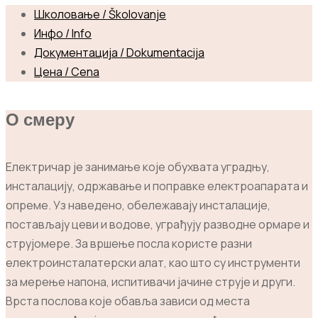
Школовање / Školovanje
Инфо / Info
Документација / Dokumentacija
Цена / Cena
О смеру
Електричар је занимање које обухвата уградњу,
инсталацију, одржавање и поправке електроапарата и
опреме. Уз наведено, обележавају инсталације,
постављају цеви и водове, уграђују разводне ормаре и
струјомере. За вршење посла користе разни
електроинсталатерски алат, као што су инструменти
за мерење напона, испитивачи јачине струје и други.
Врста послова које обавља зависи од места