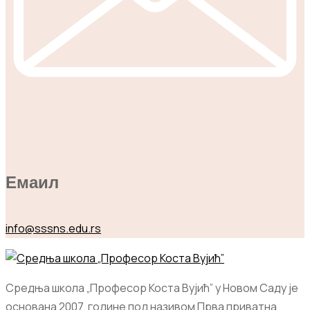
Емаил
info@sssns.edu.rs
Средња школа „Професор Коста Вујић” у Новом Саду је
основана 2007. године под називом Прва приватна