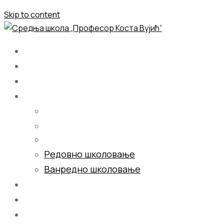
Skip to content
Почетна
О нама
Школовање
Редовно школовање
Ванредно школовање
Галерија
Блог
Контакт