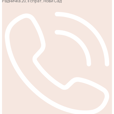
Радничка 20, II спрат, Нови Сад