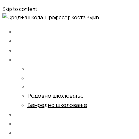
Skip to content
Почетна
О нама
Школовање
Редовно школовање
Ванредно школовање
Галерија
Блог
Контакт