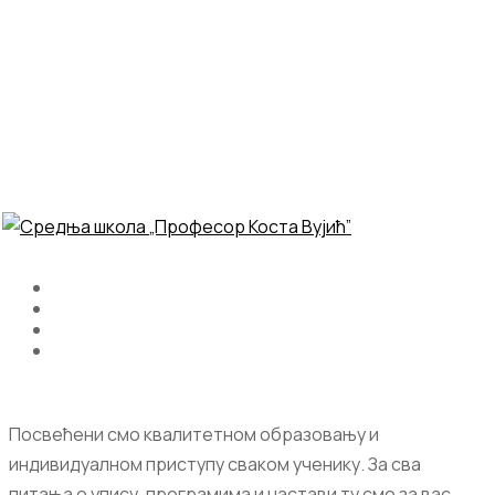
Посвећени смо квалитетном образовању и
индивидуалном приступу сваком ученику. За сва
питања о упису, програмима и настави ту смо за вас.