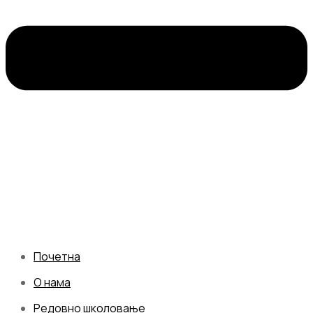
Почетна
О нама
Редовно школовање