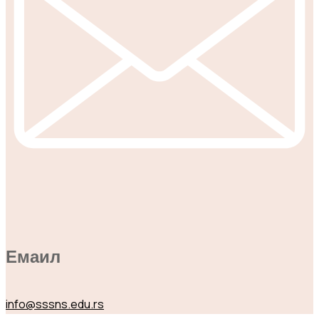
Емаил
info@sssns.edu.rs