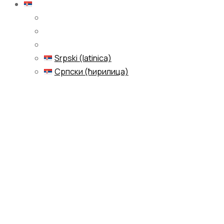
Српски (ћирилица)
Srpski (latinica)
Српски (ћирилица)
Menu