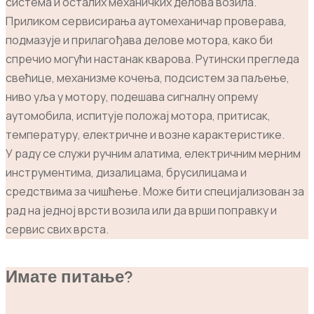
система и осталих механичких делова возила.
Приликом сервисирања аутомеханичар проверава,
подмазује и прилагођава делове мотора, како би
спречио могући настанак кварова. Рутински прегледа
свећице, механизме кочења, подсистем за паљење,
ниво уља у мотору, подешава сигналну опрему
аутомобила, испитује положај мотора, притисак,
температуру, електричне и возне карактеристике.
У раду се служи ручним алатима, електричним мерним
инструментима, дизалицама, брусилицама и
средствима за чишћење. Може бити специјализован за
рад на једној врсти возила или да врши поправку и
сервис свих врста.
Имате питање?