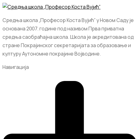
Средња школа „Професор Коста Вујић” у Новом Саду је
основана 2007. године под називом Прва приватна
средња саобраћајна школа. Школа је акредитована од
стране Покрајинског секретаријата за образовање и
културу Аутономне покрајине Војводине.
Навигација