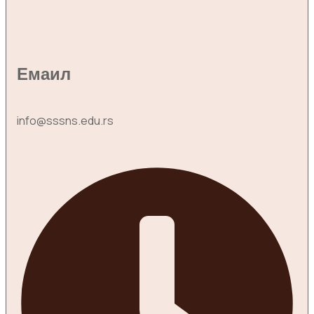
Емаил
info@sssns.edu.rs