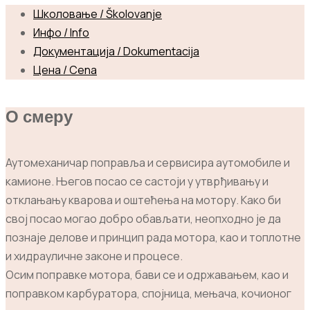
Школовање / Školovanje
Инфо / Info
Документација / Dokumentacija
Цена / Cena
О смеру
Аутомеханичар поправља и сервисира аутомобиле и
камионе. Његов посао се састоји у утврђивању и
отклањању кварова и оштећења на мотору. Како би
свој посао могао добро обављати, неопходно је да
познаје делове и принцип рада мотора, као и топлотне
и хидрауличне законе и процесе.
Осим поправке мотора, бави се и одржавањем, као и
поправком карбуратора, спојница, мењача, кочионог