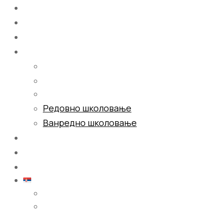
Почетна
О нама
Школовање
Редовно школовање
Ванредно школовање
Галерија
Блог
Контакт
Српски (ћирилица)