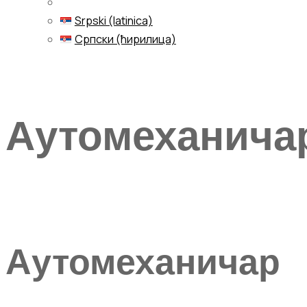
Srpski (latinica)
Српски (ћирилица)
Menu
Аутомеханича
Аутомеханичар