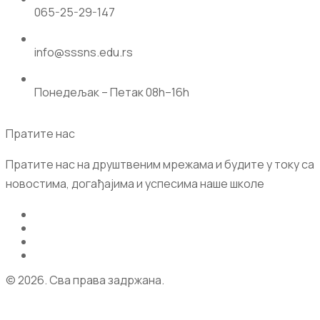
065-25-29-147
info@sssns.edu.rs
Понедељак – Петак 08h–16h
Пратите нас
Пратите нас на друштвеним мрежама и будите у току са
новостима, догађајима и успесима наше школе
© 2026. Сва права задржана.