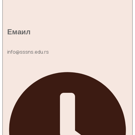
Емаил
info@sssns.edu.rs