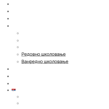
Почетна
О нама
Школовање
Редовно школовање
Ванредно школовање
Галерија
Блог
Контакт
Српски (ћирилица)