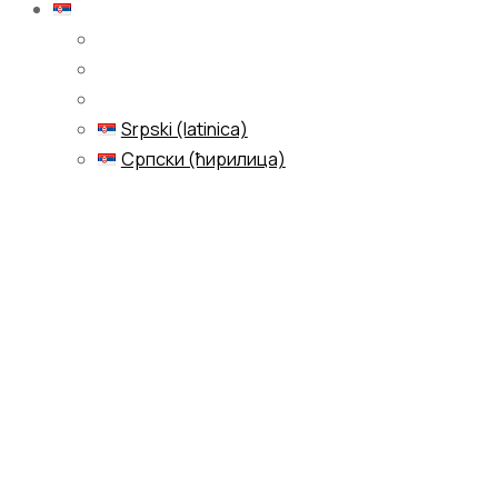
Српски (ћирилица)
Srpski (latinica)
Српски (ћирилица)
Menu