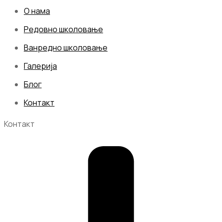
О нама
Редовно школовање
Ванредно школовање
Галерија
Блог
Контакт
Контакт