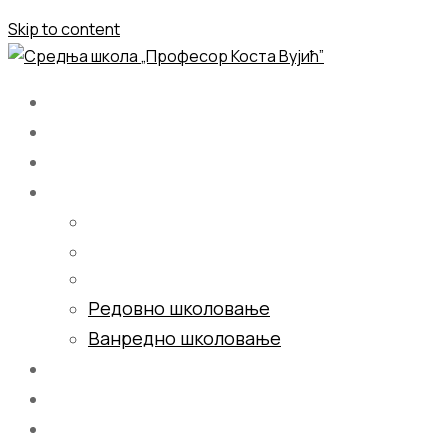
Skip to content
Почетна
О нама
Школовање
Редовно школовање
Ванредно школовање
Галерија
Блог
Контакт