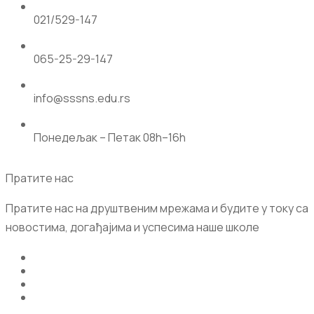
021/529-147
065-25-29-147
info@sssns.edu.rs
Понедељак – Петак 08h–16h
Пратите нас
Пратите нас на друштвеним мрежама и будите у току са
новостима, догађајима и успесима наше школе