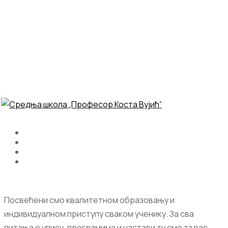
Посвећени смо квалитетном образовању и
индивидуалном приступу сваком ученику. За сва
питања о упису, програмима и настави ту смо за вас.