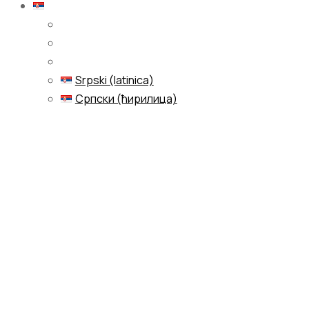
Српски (ћирилица)
Srpski (latinica)
Српски (ћирилица)
Menu