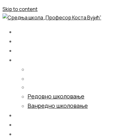
Skip to content
Почетна
О нама
Школовање
Редовно школовање
Ванредно школовање
Галерија
Блог
Контакт