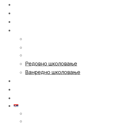
Почетна
О нама
Школовање
Редовно школовање
Ванредно школовање
Галерија
Блог
Контакт
Српски (ћирилица)