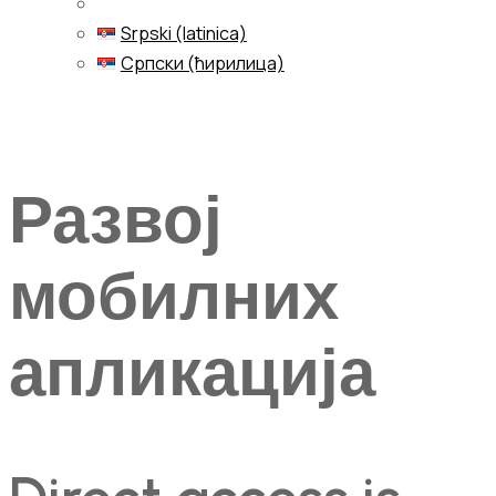
Srpski (latinica)
Српски (ћирилица)
Menu
Развој
мобилних
апликација