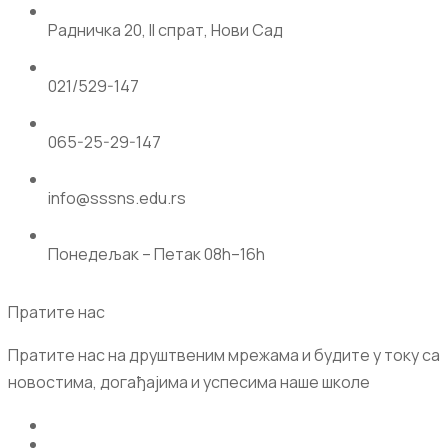
Радничка 20, II спрат, Нови Сад
021/529-147
065-25-29-147
info@sssns.edu.rs
Понедељак – Петак 08h–16h
Пратите нас
Пратите нас на друштвеним мрежама и будите у току са
новостима, догађајима и успесима наше школе