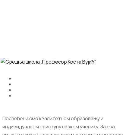
Посвећени смо квалитетном образовању и
индивидуалном приступу сваком ученику. За сва
питања о упису, програмима и настави ту смо за вас.