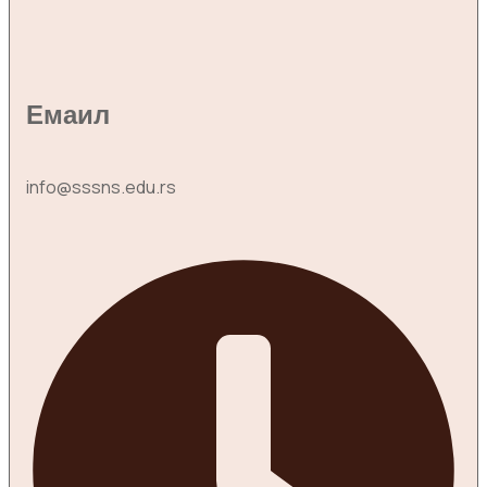
Емаил
info@sssns.edu.rs