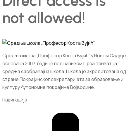
Direct access is
not allowed!
Средња школа „Професор Коста Вујић” у Новом Саду је
основана 2007. године под називом Прва приватна
средња саобраћајна школа. Школа је акредитована од
стране Покрајинског секретаријата за образовање и
културу Аутономне покрајине Војводине.
Навигација