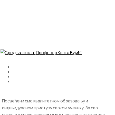
Посвећени смо квалитетном образовању и
индивидуалном приступу сваком ученику. За сва
питања о упису, програмима и настави ту смо за вас.