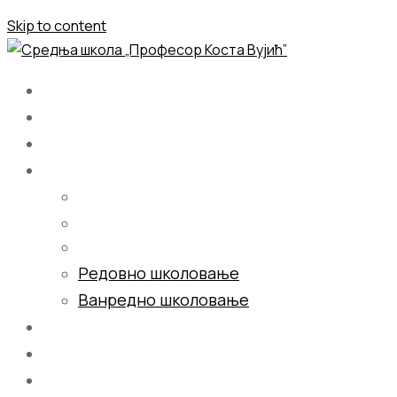
Skip to content
Почетна
О нама
Школовање
Редовно школовање
Ванредно школовање
Галерија
Блог
Контакт