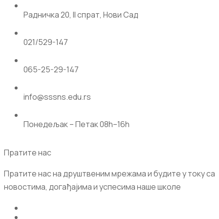
Радничка 20, II спрат, Нови Сад
021/529-147
065-25-29-147
info@sssns.edu.rs
Понедељак – Петак 08h–16h
Пратите нас
Пратите нас на друштвеним мрежама и будите у току са
новостима, догађајима и успесима наше школе