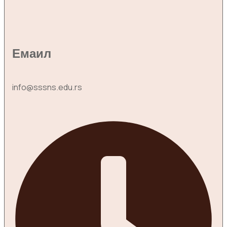
Емаил
info@sssns.edu.rs