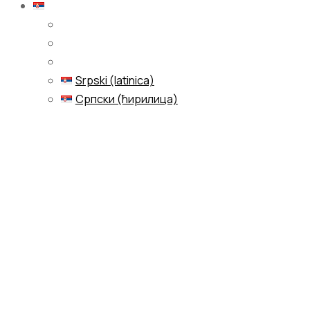
Српски (ћирилица)
Srpski (latinica)
Српски (ћирилица)
Menu