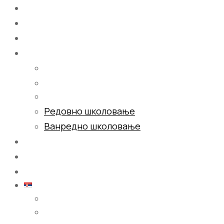
Почетна
О нама
Школовање
Редовно школовање
Ванредно школовање
Галерија
Блог
Контакт
Српски (ћирилица)