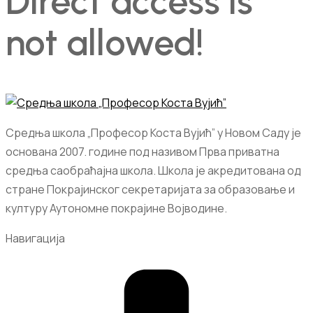
Direct access is
not allowed!
Средња школа „Професор Коста Вујић” у Новом Саду је
основана 2007. године под називом Прва приватна
средња саобраћајна школа. Школа је акредитована од
стране Покрајинског секретаријата за образовање и
културу Аутономне покрајине Војводине.
Навигација