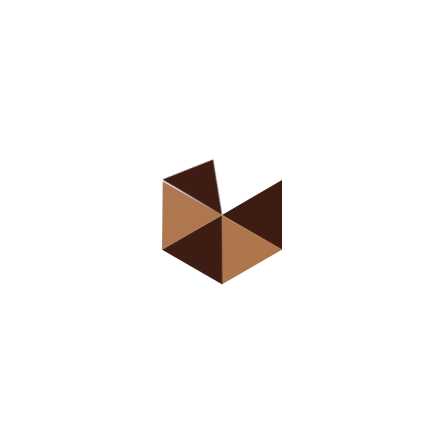
 транспортни с
ot allowed!