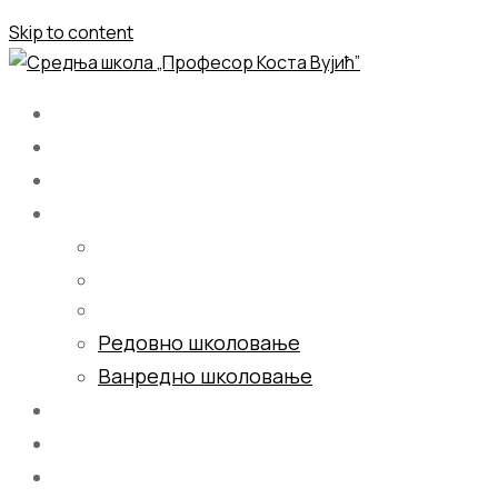
Skip to content
Почетна
О нама
Школовање
Редовно школовање
Ванредно школовање
Галерија
Блог
Контакт