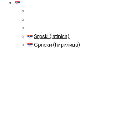
Српски (ћирилица)
Srpski (latinica)
Српски (ћирилица)
Menu