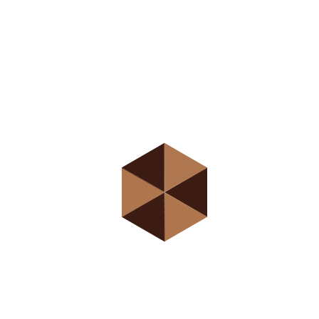
Економија
Средња школа „Професор
Коста Вујић” у Новом Саду је
основана 2007. године под
називом Прва приватна средња
саобраћајна школа. Школа је
акредитована од стране