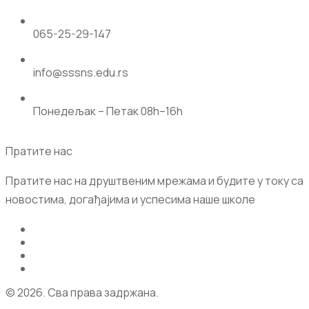
065-25-29-147
info@sssns.edu.rs
Понедељак – Петак 08h–16h
Пратите нас
Пратите нас на друштвеним мрежама и будите у току са
новостима, догађајима и успесима наше школе
© 2026. Сва права задржана.