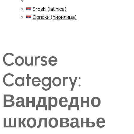
Srpski (latinica)
Српски (ћирилица)
Menu
Course
Category:
Вандредно
школовање