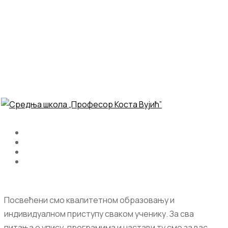
Посвећени смо квалитетном образовању и
индивидуалном приступу сваком ученику. За сва
питања о упису, програмима и настави ту смо за вас.