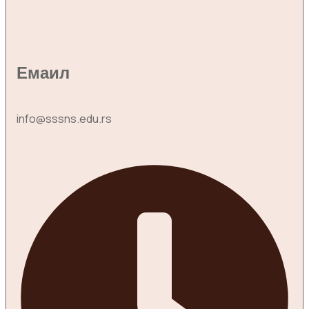
Емаил
info@sssns.edu.rs