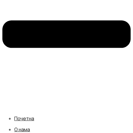
Почетна
О нама