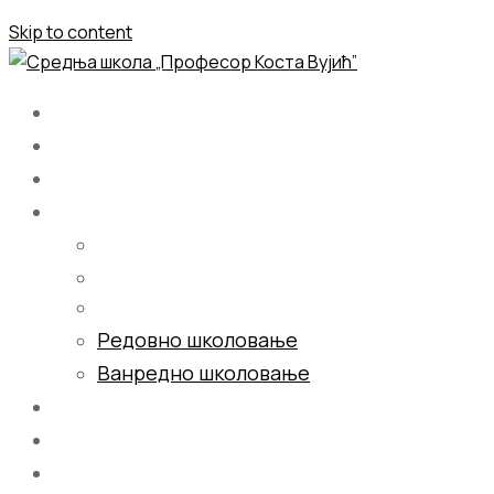
Skip to content
Почетна
О нама
Школовање
Редовно школовање
Ванредно школовање
Галерија
Блог
Контакт