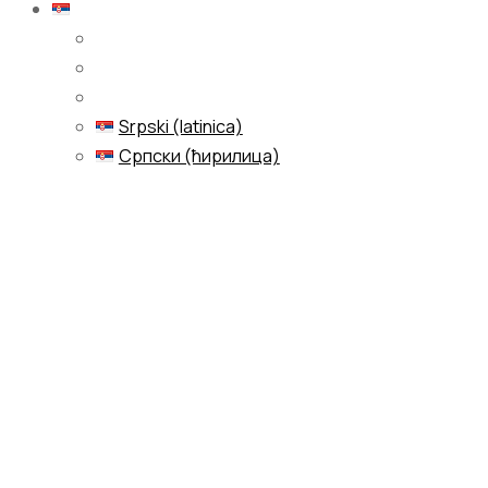
Српски (ћирилица)
Srpski (latinica)
Српски (ћирилица)
Menu