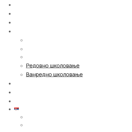
Почетна
О нама
Школовање
Редовно школовање
Ванредно школовање
Галерија
Блог
Контакт
Српски (ћирилица)