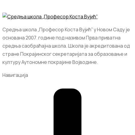
Средња школа „Професор Коста Вујић” у Новом Саду је
основана 2007. године под називом Прва приватна
средња саобраћајна школа. Школа је акредитована од
стране Покрајинског секретаријата за образовање и
културу Аутономне покрајине Војводине.
Навигација