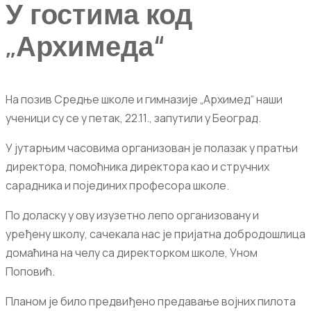
У гостима код
„Архимеда“
На позив Средње школе и гимназије „Архимед“ наши
ученици су се у петак, 22.11., запутили у Београд.
У јутарњим часовима организован је полазак у пратњи
директора, помоћника директора као и стручних
сарадника и појединих професора школе.
По доласку у ову изузетно лепо организовану и
уређену школу, сачекала нас је пријатна добродошлица
домаћина на челу са директорком школе, Уном
Поповић.
Планом је било предвиђено предавање војних пилота