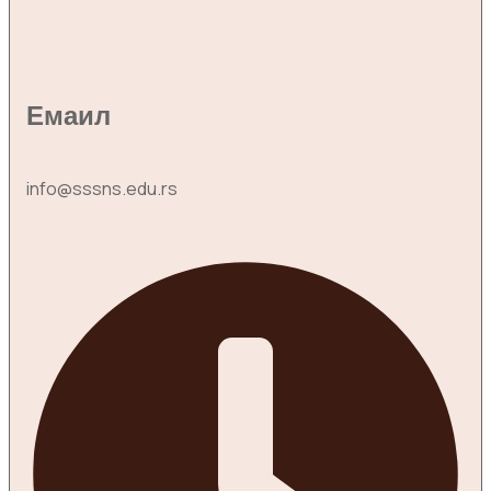
Емаил
info@sssns.edu.rs