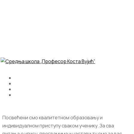
Посвећени смо квалитетном образовању и
индивидуалном приступу сваком ученику. За сва
питања о упису, програмима и настави ту смо за вас.