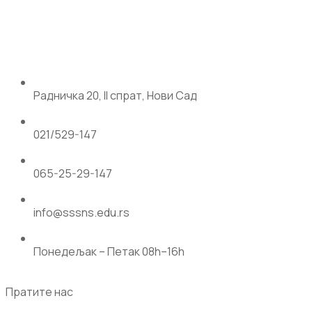
Радничка 20, II спрат, Нови Сад
021/529-147
065-25-29-147
info@sssns.edu.rs
Понедељак – Петак 08h–16h
Пратите нас