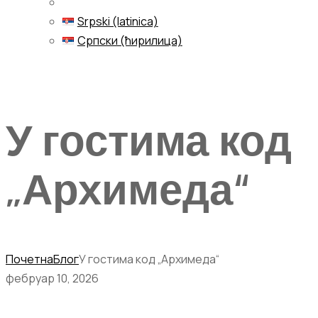
Srpski (latinica)
Српски (ћирилица)
Menu
У гостима код
„Архимеда“
Почетна
Блог
У гостима код „Архимеда“
фебруар 10, 2026