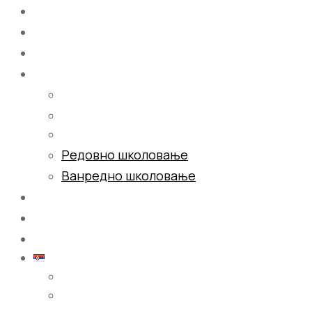
Почетна
О нама
Школовање
Редовно школовање
Ванредно школовање
Галерија
Блог
Контакт
Српски (ћирилица)