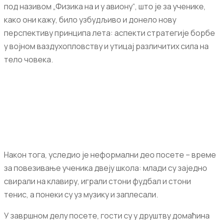
под називом „Физика на и у авиону“, што је за ученике,
како они кажу, било узбудљиво и донело нову
перспективу принципа лета: аспекти стратегије борбе
у војном ваздухопловству и утицај различитих сила на
тело човека.
Након тога, уследио је неформални део посете – време
за повезивање ученика двеју школа: млади су заједно
свирали на клавиру, играли стони фудбал и стони
тенис, а понеки су уз музику и заплесали.
У завршном делу посете, гости су у друштву домаћина