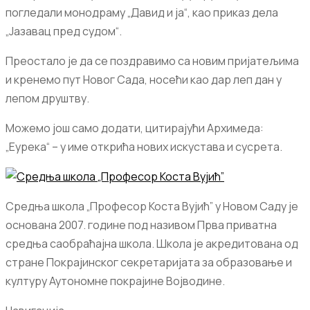
погледали монодраму „Давид и ја“, као приказ дела
„Јазавац пред судом“.
Преостало је да се поздравимо са новим пријатељима
и кренемо пут Новог Сада, носећи као дар леп дан у
лепом друштву.
Можемо још само додати, цитирајући Архимеда:
„Еурека“ – у име открића нових искустава и сусрета.
Средња школа „Професор Коста Вујић” у Новом Саду је
основана 2007. године под називом Прва приватна
средња саобраћајна школа. Школа је акредитована од
стране Покрајинског секретаријата за образовање и
културу Аутономне покрајине Војводине.