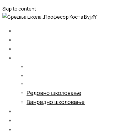
Skip to content
Почетна
О нама
Школовање
Редовно школовање
Ванредно школовање
Галерија
Блог
Контакт