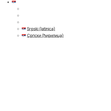
Српски (ћирилица)
Srpski (latinica)
Српски (ћирилица)
Menu